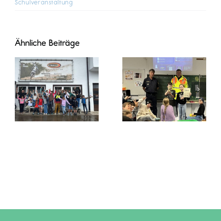
Schulveranstaltung
Ähnliche Beiträge
Die Klasse 4
Erster Platz
beschäftigt
für die Klasse
sich mit
3/4 beim
unserem
Fahrradfahren
Trinkwasser