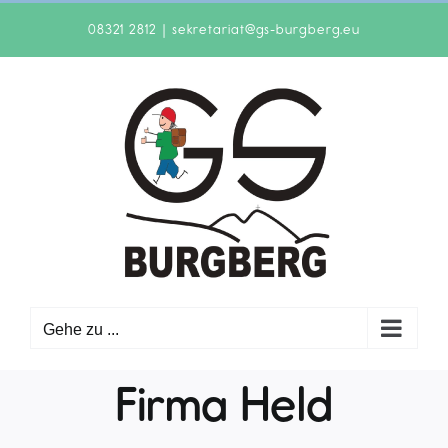
Zum
08321 2812
|
sekretariat@gs-burgberg.eu
Inhalt
springen
Gehe zu ...
Firma Held