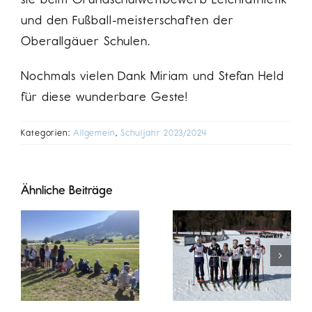
und den Fußball-meisterschaften der
Oberallgäuer Schulen.
Nochmals vielen Dank Miriam und Stefan Held
für diese wunderbare Geste!
Kategorien:
Allgemein
,
Schuljahr 2023/2024
Ähnliche Beiträge
g
Start beim
Musical-
Grundschulwettbewerb
Aufführung
tz
Ski nordisch
Tinas Traum