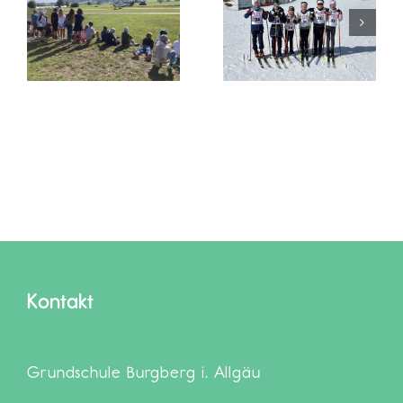
Start beim
Musical-
Grundschulwettbewerb
Aufführung
tz
Ski nordisch
Tinas Traum
Kontakt
Grundschule Burgberg i. Allgäu