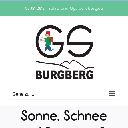
Zum
08321 2812
|
sekretariat@gs-burgberg.eu
Inhalt
springen
Gehe zu ...
Sonne, Schnee