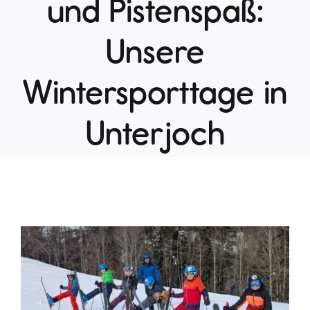
und Pistenspaß:
Unsere
Wintersporttage in
Unterjoch
Zeige
grösseres
Bild