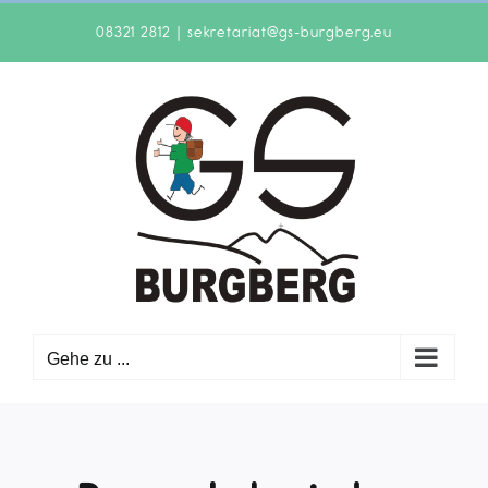
Zum
08321 2812
|
sekretariat@gs-burgberg.eu
Inhalt
springen
Gehe zu ...